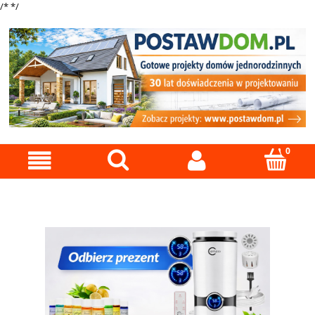
/*
*/