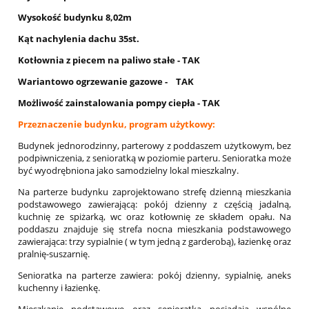
Wysokość budynku 8,02m
Kąt nachylenia dachu 35st.
Kotłownia z piecem na paliwo stałe - TAK
Wariantowo ogrzewanie gazowe - TAK
Możliwość zainstalowania pompy ciepła - TAK
Przeznaczenie budynku, program użytkowy:
Budynek jednorodzinny, parterowy z poddaszem użytkowym, bez
podpiwniczenia, z senioratką w poziomie parteru. Senioratka może
być wyodrębniona jako samodzielny lokal mieszkalny.
Na parterze budynku zaprojektowano strefę dzienną mieszkania
podstawowego zawierającą: pokój dzienny z częścią jadalną,
kuchnię ze spiżarką, wc oraz kotłownię ze składem opału. Na
poddaszu znajduje się strefa nocna mieszkania podstawowego
zawierająca: trzy sypialnie ( w tym jedną z garderobą), łazienkę oraz
pralnię-suszarnię.
Senioratka na parterze zawiera: pokój dzienny, sypialnię, aneks
kuchenny i łazienkę.
Mieszkanie podstawowe oraz senioratka posiadają wspólne