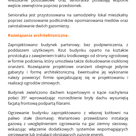
wejście zewnętrzne poprzez przedsionek.
Senioratka jest przystosowana na samodzielny lokal mieszkalny
poprzez zastosowanie podliczników opomiarowania mediów oraz
zainstalowanie dwóch gazomierzy.
Rozwiązania architektoniczne.
Zaprojektowano budynek parterowy, bez podpiwniczenia, z
poddaszem użytkowym. Rzut budynku oparto na kształcie
prostokąta z zawężeniem traktu środkowego od strony ogrodowej
w formie podcienia, który umożliwia także dobudowanie oszklonej
oranżerii. Rozwiązanie projektowe oranżerii obejmuje jedynie
gabaryty i formę architektoniczną. Ewentualne jej wykonanie
należy powierzyć firmie specjalizującej się w projektowaniu i
realizacji ogrodów zimowych.
Budynek zwieńczono dachem kopertowym o kącie nachylenia
połaci 35° wprowadzając rozrzeźbienie bryły dachu wysuniętą
facjatą frontową podpartą filarami.
Ogrzewanie budynku zaprojektowano z własnej kotłowni na
paliwo stałe (biomasę). Wariantowo przewidziano instalację
gazową z uwzględnieniem ogrzewania na gaz ziemny sieciowy,
wskazując włączenie dodatkowych systemów wspomagających
ogrzewanie lub instalacji obniżających zużycie energii.