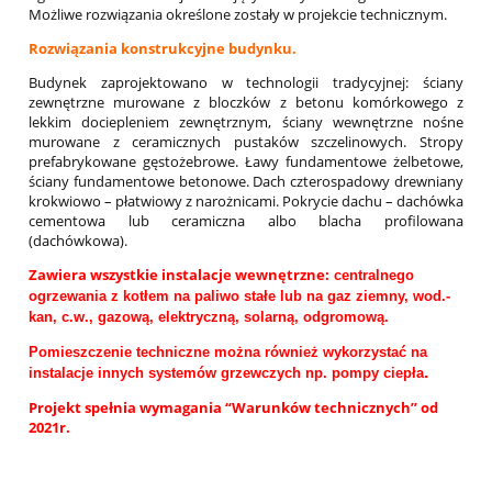
Możliwe rozwiązania określone zostały w projekcie technicznym.
Rozwiązania konstrukcyjne budynku.
Budynek zaprojektowano w technologii tradycyjnej: ściany
zewnętrzne murowane z bloczków z betonu komórkowego z
lekkim dociepleniem zewnętrznym, ściany wewnętrzne nośne
murowane z ceramicznych pustaków szczelinowych. Stropy
prefabrykowane gęstożebrowe. Ławy fundamentowe żelbetowe,
ściany fundamentowe betonowe. Dach czterospadowy drewniany
krokwiowo – płatwiowy z narożnicami. Pokrycie dachu – dachówka
cementowa lub ceramiczna albo blacha profilowana
(dachówkowa).
Zawiera wszystkie instalacje wewnętrzne:
centralnego
ogrzewania z kotłem na paliwo stałe lub na gaz ziemny,
wod.-
kan, c.w., gazową, elektryczną, solarną, odgromową.
Pomieszczenie techniczne można również wykorzystać na
.
instalacje innych systemów grzewczych np. pompy ciepła
Projekt spełnia wymagania “Warunków technicznych” od
2021r.