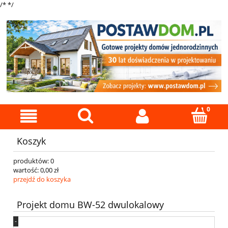
/*
*/
Koszyk
produktów:
0
wartość:
0,00 zł
przejdź do koszyka
Projekt domu BW-52 dwulokalowy
-