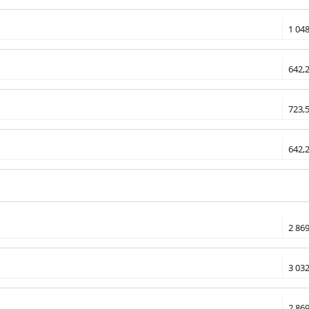
1 048
642,2
723,5
642,2
2 869
3 032
2 869