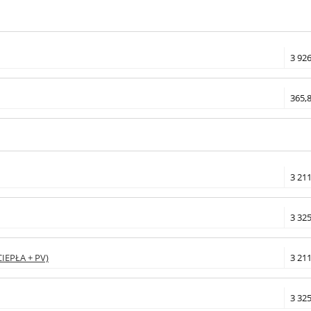
3 926
365,8
3 211
3 325
CIEPŁA + PV)
3 211
3 325