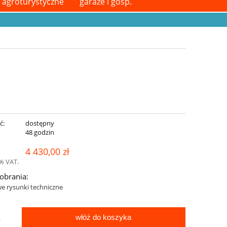
i agroturystyczne
garaże i gosp.
ć:
dostępny
:
48 godzin
4 430,00 zł
% VAT.
pobrania:
e rysunki techniczne
włóż do koszyka
.