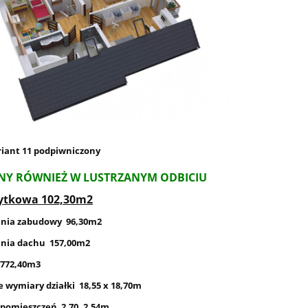
iant 11 podpiwniczony
NY RÓWNIEŻ W LUSTRZANYM ODBICIU
ytkowa 102,30m2
hnia zabudowy 96,30m2
nia dachu 157,00m2
 772,40m3
 wymiary działki 18,55 x 18,70m
pomieszczeń 2,70, 2,54m