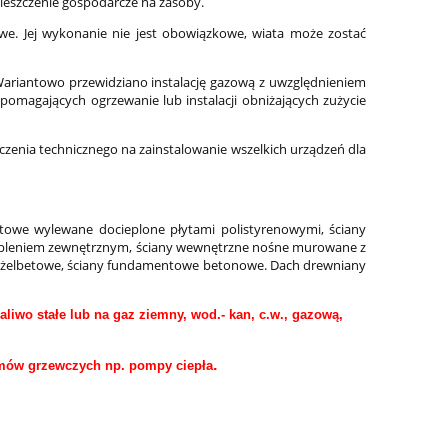
ieszczenie gospodarcze na zasoby.
. Jej wykonanie nie jest obowiązkowe, wiata może zostać
Wariantowo przewidziano instalację gazową z uwzględnieniem
magających ogrzewanie lub instalacji obniżających zużycie
zenia technicznego na zainstalowanie wszelkich urządzeń dla
etowe wylewane docieplone płytami polistyrenowymi, ściany
epleniem zewnętrznym, ściany wewnętrzne nośne murowane z
żelbetowe, ściany fundamentowe betonowe. Dach drewniany
aliwo stałe lub na gaz ziemny,
wod.- kan, c.w., gazową,
.
emów grzewczych np. pompy ciepła