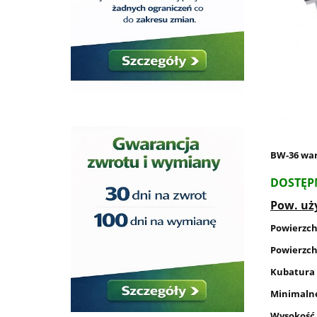
BW-36 war
DOSTĘP
Pow. uż
Powierzc
Powierzch
Kubatura
Minimalne
Wysokość 