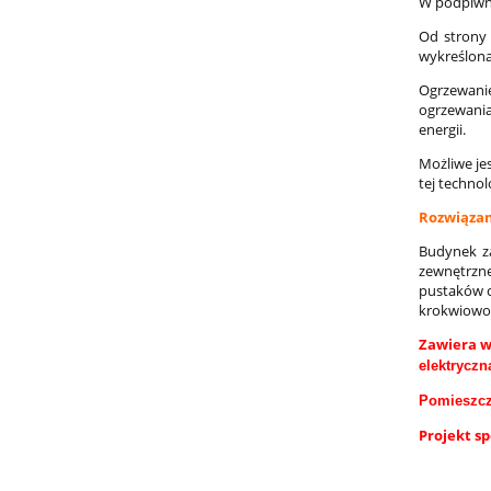
W podpiwni
Od strony
wykreślona 
Ogrzewanie
ogrzewania
energii.
Możliwe je
tej technolo
Rozwiązan
Budynek za
zewnętrzne
pustaków 
krokwiowo 
Zawiera w
elektryczn
Pomieszcz
Projekt s