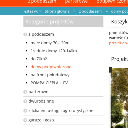
z poddaszem
parterowe
podpiwniczon
»
»
»
Jesteś w:
Strona główna
z poddaszem
domy pod
Kategorie projektów
Koszyk
produktów
z poddaszem
wartość:
0,
małe domy 70-120m
przejdź do
średnie domy 120-140m
Projek
do 70m2
domy podpiwniczone
-
na front południowy
POMPA CIEPŁA + PV
parterowe
dwurodzinne
z lokalem usług. i agroturystyczne
garaże i gosp.