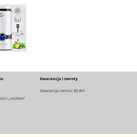
pu
Gwarancja i zwroty
Gwarancja zwrotu 30 dni
ci i „cookies”