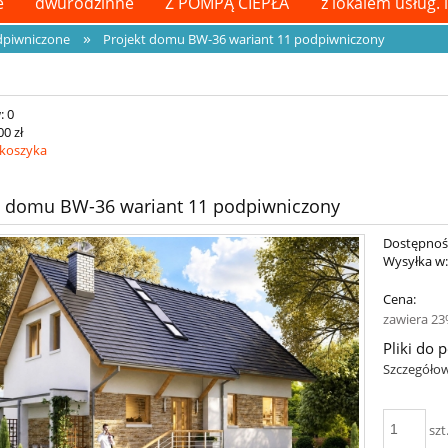
e
dwurodzinne
Z POMPĄ CIEPŁA
z lokalem usług. 
»
piwniczone
Projekt domu BW-36 wariant 11 podpiwniczony
:
0
00 zł
 koszyka
t domu BW-36 wariant 11 podpiwniczony
Dostępnoś
Wysyłka w
Cena:
zawiera 23
Pliki do 
Szczegółow
szt