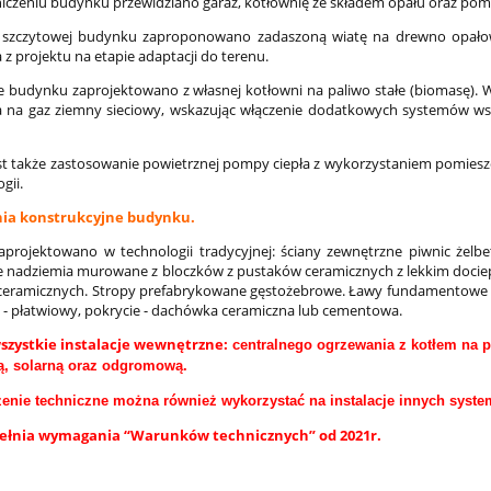
czeniu budynku przewidziano garaż, kotłownię ze składem opału oraz pom
 szczytowej budynku zaproponowano zadaszoną wiatę na drewno opałowe
z projektu na etapie adaptacji do terenu.
 budynku zaprojektowano z własnej kotłowni na paliwo stałe (biomasę). 
 na gaz ziemny sieciowy, wskazując włączenie dodatkowych systemów wspo
st także zastosowanie powietrznej pompy ciepła z wykorzystaniem pomieszc
gii.
ia konstrukcyjne budynku.
projektowano w technologii tradycyjnej: ściany zewnętrzne piwnic żelb
 nadziemia murowane z bloczków z pustaków ceramicznych z lekkim doci
ceramicznych. Stropy prefabrykowane gęstożebrowe. Ławy fundamentowe 
- płatwiowy, pokrycie - dachówka ceramiczna lub cementowa.
szystkie instalacje wewnętrzne:
centralnego ogrzewania z kotłem na p
ą, solarną oraz odgromową.
enie techniczne można również wykorzystać na instalacje innych syst
pełnia wymagania “Warunków technicznych” od 2021r.