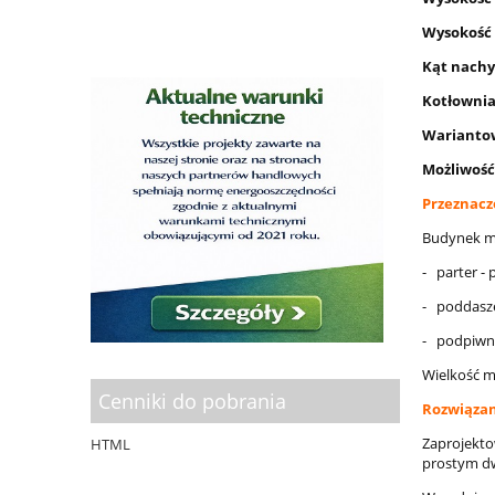
Wysokoś
Kąt nachy
Kotłownia
Wariantow
Możliwość
Przeznacz
Budynek mi
- parter - 
- poddasze 
- podpiwni
Wielkość m
Cenniki do pobrania
Rozwiązan
Zaprojekt
HTML
prostym d