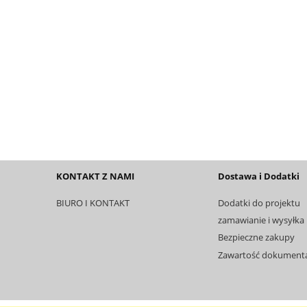
KONTAKT Z NAMI
Dostawa i Dodatki
BIURO I KONTAKT
Dodatki do projektu
zamawianie i wysyłka
Bezpieczne zakupy
Zawartość dokumentac