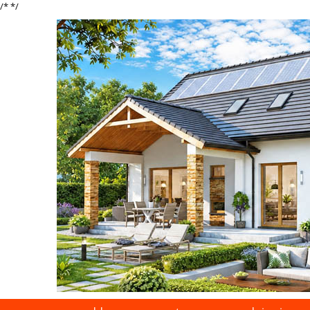
/*
*/