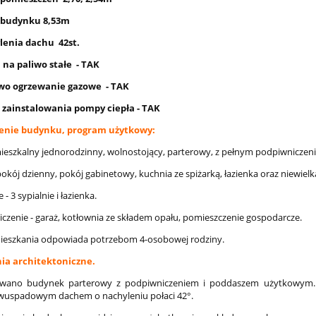
ć budynku 8,53m
lenia dachu 42st.
 na paliwo stałe - TAK
o ogrzewanie gazowe - TAK
 zainstalowania pompy ciepła - TAK
enie budynku, program użytkowy:
eszkalny jednorodzinny, wolnostojący, parterowy, z pełnym podpiwnicz
pokój dzienny, pokój gabinetowy, kuchnia ze spiżarką, łazienka oraz niewiel
- 3 sypialnie i łazienka.
czenie - garaż, kotłownia ze składem opału, pomieszczenie gospodarcze.
ieszkania odpowiada potrzebom 4-osobowej rodziny.
ia architektoniczne.
owano budynek parterowy z podpiwniczeniem i poddaszem użytkowym. R
wuspadowym dachem o nachyleniu połaci 42°.