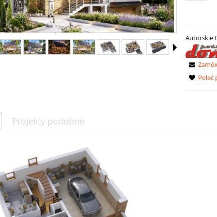
Autorskie 
Zamów 
Poleć
Projekty podobne